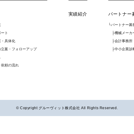
実績紹介
パートナー
覧
└パートナー募
ポート
├機械メーカ
案・具体化
├会計事務所
の立案・フォローアップ
├中小企業診
ス
・依頼の流れ
© Copyright グルーヴィット株式会社 All Rights Reserved.