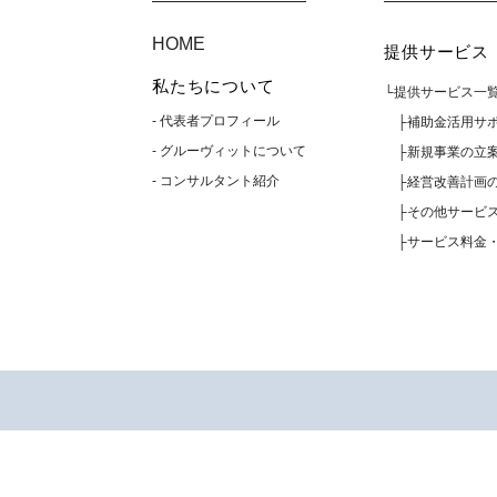
HOME
提供サービス
私たちについて
└提供サービス一
- 代表者プロフィール
├補助金活用サ
- グルーヴィットについて
├新規事業の立
- コンサルタント紹介
├経営改善計画
├その他サービ
├サービス料金