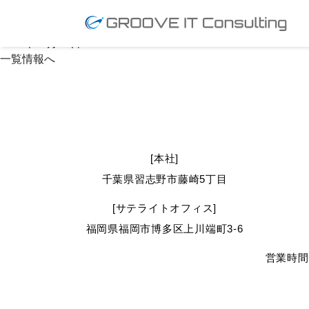
最新情報｜GROOVE IT Inc.
NEWS INFORMATION
非住宅建築
2026年06月18日
一覧情報へ
[本社]
千葉県習志野市藤崎5丁目
[サテライトオフィス]
福岡県福岡市博多区上川端町3-6
営業時間 1