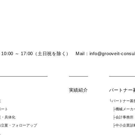
0:00 ～ 17:00（土日祝を除く） Mail：info@grooveit-consult
実績紹介
パートナー
覧
└パートナー募
ポート
├機械メーカ
案・具体化
├会計事務所
の立案・フォローアップ
├中小企業診
ス