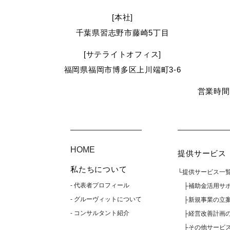
[本社]
千葉県習志野市藤崎5丁目
[サテライトオフィス]
福岡県福岡市博多区上川端町3-6
営業時間 1
HOME
提供サービス
私たちについて
└提供サービス一
- 代表者プロフィール
├補助金活用サ
- グルーヴィットについて
├新規事業の立
- コンサルタント紹介
├経営改善計画
├その他サービ